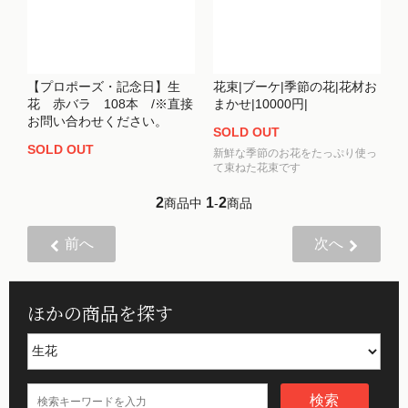
【プロポーズ・記念日】生
花束|ブーケ|季節の花|花材お
花 赤バラ 108本 /※直接
まかせ|10000円|
お問い合わせください。
SOLD OUT
SOLD OUT
新鮮な季節のお花をたっぷり使っ
て束ねた花束です
2
1
2
商品中
-
商品
前へ
次へ
ほかの商品を探す
検索