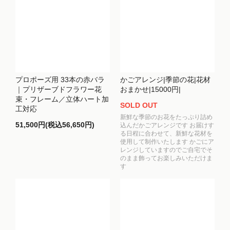
プロポーズ用 33本の赤バラ
かごアレンジ|季節の花|花材
｜プリザーブドフラワー花
おまかせ|15000円|
束・フレーム／立体ハート加
SOLD OUT
工対応
新鮮な季節のお花をたっぷり詰め
51,500円(税込56,650円)
込んだかごアレンジです お届けす
る日程に合わせて、新鮮な花材を
使用して制作いたします かごにア
レンジしていますのでご自宅でそ
のまま飾ってお楽しみいただけま
す