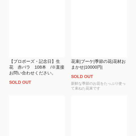
【プロポーズ・記念日】生
花束|ブーケ|季節の花|花材お
花 赤バラ 108本 /※直接
まかせ|10000円|
お問い合わせください。
SOLD OUT
SOLD OUT
新鮮な季節のお花をたっぷり使っ
て束ねた花束です