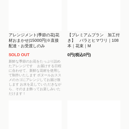
アレンジメント|季節の花|花
【プレミアムプラン 加工付
材おまかせ|15000円|※直接
き】 バラとヒマワリ｜108
配達・お受渡しのみ
本｜花束｜M
SOLD OUT
0円(税込0円)
新鮮な季節のお花をたっぷり詰め
たアレンジです お届けする日程
に合わせて、新鮮な花材を使用し
て制作いたします ボヌールおスス
メのカゴにアレンジしてお届け致
します お水を足していただきなが
ら、そのまま飾ってお楽しみいた
だけます！