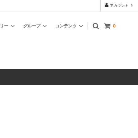
アカウント
ゴリー
グループ
コンテンツ
0
胡蝶蘭・観葉植物
カラーから選ぶ