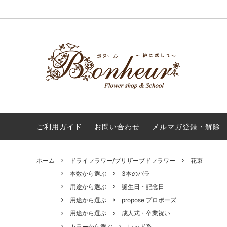
生花
プロポーズの花束
プロポーズ花束の保存加工カタログ｜
ドライ
本数か
Bonheur
フラワーベース（花瓶）
ご予算で選ぶ
ご利用ガイド
お問い合わせ
メルマガ登録・解除
ホーム
ドライフラワー/プリザーブドフラワー
花束
本数から選ぶ
3本のバラ
用途から選ぶ
誕生日・記念日
用途から選ぶ
propose プロポーズ
用途から選ぶ
成人式・卒業祝い
カラーから選ぶ
レッド系